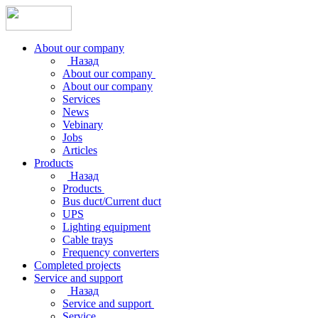
About our company
Назад
About our company
About our company
Services
News
Vebinary
Jobs
Articles
Products
Назад
Products
Bus duct/Current duct
UPS
Lighting equipment
Cable trays
Frequency converters
Completed projects
Service and support
Назад
Service and support
Service