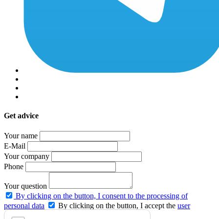
Get advice
Your name
E-Mail
Your company
Phone
Your question
By clicking on the button, I consent to the processing of
personal data
By clicking on the button, I accept the
user
agreement
and agree to the
privacy policy
.