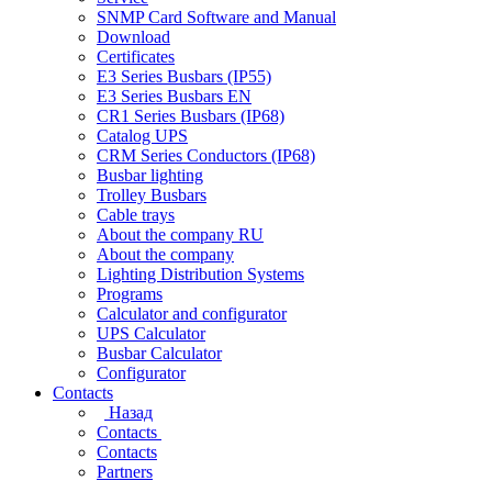
SNMP Card Software and Manual
Download
Certificates
E3 Series Busbars (IP55)
E3 Series Busbars EN
CR1 Series Busbars (IP68)
Catalog UPS
CRM Series Conductors (IP68)
Busbar lighting
Trolley Busbars
Cable trays
About the company RU
About the company
Lighting Distribution Systems
Programs
Calculator and configurator
UPS Calculator
Busbar Calculator
Configurator
Contacts
Назад
Contacts
Contacts
Partners