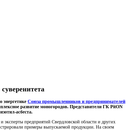
 суверенитета
по энергетике
Союза промышленников и предпринимателей
мплексное развитие моногородов. Представители ГК PitON
изотил-асбеста.
и и эксперты предприятий Свердловской области и других
нстрировали примеры выпускаемой продукции. На своем