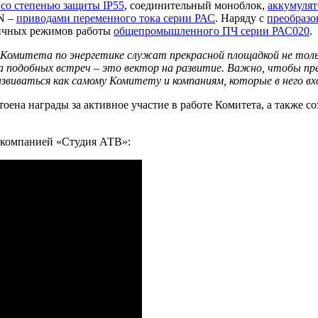
со степенью защиты IР55
, соединительный моноблок,
аккумуля
ON –
приводами переменного тока серии РАС
. Наряду с
преобразо
личных режимов работы
общепромышленного ПЧ серии РАС020
.
 Комитета по энергетике служат прекрасной площадкой не тольк
ча подобных встреч – это вектор на развитие. Важно, чтобы пр
звиваться как самому Комитету и компаниям, которые в него вхо
тоена награды за активное участие в работе Комитета, а также
екомпанией «Студия АТВ»: