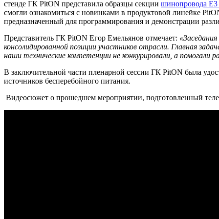
стенде ГК PitON представила образцы секции
шинопровода Е3 
смогли ознакомиться с новинками в продуктовой линейке Pit
предназначенный для программирования и демонстрации раз
Представитель ГК PitON Егор Емельянов отмечает:
«Заседания
консолидированной позиции участников отрасли. Главная зада
наши технические компетенции не конкурировали, а помогали ра
В заключительной части пленарной сессии ГК PitON была удос
источников бесперебойного питания.
Видеосюжет о прошедшем мероприятии, подготовленный тел